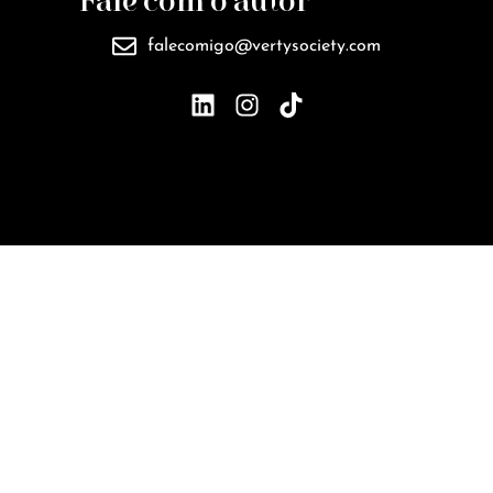
Fale com o autor
falecomigo@vertysociety.com